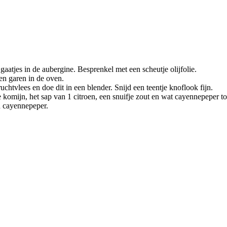
aatjes in de aubergine. Besprenkel met een scheutje olijfolie.
en garen in de oven.
chtvlees en doe dit in een blender. Snijd een teentje knoflook fijn.
de komijn, het sap van 1 citroen, een snuifje zout en wat cayennepeper t
n cayennepeper.