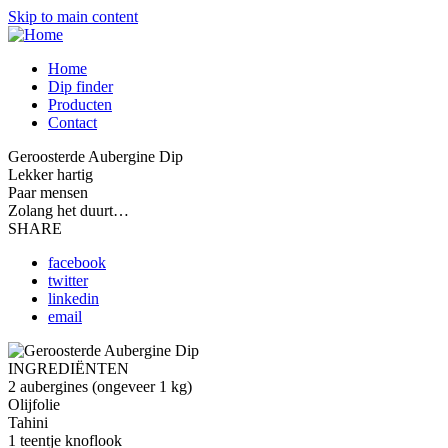
Skip to main content
Home
Dip finder
Producten
Contact
Geroosterde Aubergine Dip
Lekker hartig
Paar mensen
Zolang het duurt…
SHARE
facebook
twitter
linkedin
email
INGREDIËNTEN
2 aubergines (ongeveer 1 kg)
Olijfolie
Tahini
1 teentje knoflook